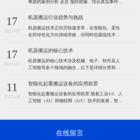
事故的案例分析 及其 预防措施，结合真实事件总
结关键教训，帮助规避类似风险： 一、典型事故
案例解析 案例1：港口龙门吊倾覆事故 事故经
机器搬运行业趋势与挑战
17
过：某港口在搬迁800吨龙门吊时，因地基未压
机器搬运技术正经历快速变革，在智能化、柔性
实，液压顶升过程中一侧地基下陷，导致设
2025-07
化和绿色化方向持续突破，但同时也面临技术、
成本、安全等多维度的挑战。以下是关键趋势与
挑战的详细分析： 一、核心趋势 智能化与AI深度
机器搬运的核心技术
17
融合 自主决策：AI算法（如深度学习、强化学
机器搬运的核心技术涉及机械、电子、软件及人
习）优化搬运路径和任务分配，例如AMR通过实
2025-07
工智能等多个领域的融合，以下是详细分类和说
时环境感知动态调整路线，效率提升
明： 1. 机器人本体技术 机械结构设计 多自由度
关节：6轴/7轴机械臂（如FANUC M-2000iA可搬
智能化起重搬运设备的应用前景
11
运超1吨重物）。 轻量化材料：碳纤维、铝合金
智能化起重搬运设备的应用前景 随着工业4.0、人
降低自重，提高负载比（如库卡LBR iiwa）。 驱
2025-06
工智能（AI）和物联网（IoT）技术的发展，智能
动
化起重搬运设备正逐步改变传统起重作业模式，
提高效率、安全性和精准度。以下是其关键应用
方向和发展前景： 1. 核心技术驱动智能化发展
（1）自动化控制技术 无人化操作：通过远程控
在线留言
制、自动路径规划（如