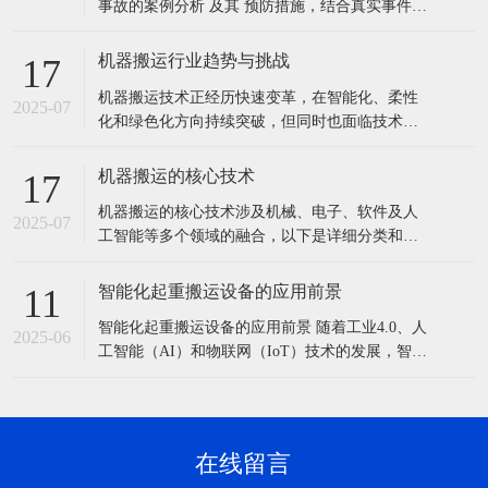
事故的案例分析 及其 预防措施，结合真实事件总
结关键教训，帮助规避类似风险： 一、典型事故
案例解析 案例1：港口龙门吊倾覆事故 事故经
机器搬运行业趋势与挑战
17
过：某港口在搬迁800吨龙门吊时，因地基未压
机器搬运技术正经历快速变革，在智能化、柔性
实，液压顶升过程中一侧地基下陷，导致设
2025-07
化和绿色化方向持续突破，但同时也面临技术、
成本、安全等多维度的挑战。以下是关键趋势与
挑战的详细分析： 一、核心趋势 智能化与AI深度
机器搬运的核心技术
17
融合 自主决策：AI算法（如深度学习、强化学
机器搬运的核心技术涉及机械、电子、软件及人
习）优化搬运路径和任务分配，例如AMR通过实
2025-07
工智能等多个领域的融合，以下是详细分类和说
时环境感知动态调整路线，效率提升
明： 1. 机器人本体技术 机械结构设计 多自由度
关节：6轴/7轴机械臂（如FANUC M-2000iA可搬
智能化起重搬运设备的应用前景
11
运超1吨重物）。 轻量化材料：碳纤维、铝合金
智能化起重搬运设备的应用前景 随着工业4.0、人
降低自重，提高负载比（如库卡LBR iiwa）。 驱
2025-06
工智能（AI）和物联网（IoT）技术的发展，智能
动
化起重搬运设备正逐步改变传统起重作业模式，
提高效率、安全性和精准度。以下是其关键应用
方向和发展前景： 1. 核心技术驱动智能化发展
（1）自动化控制技术 无人化操作：通过远程控
在线留言
制、自动路径规划（如