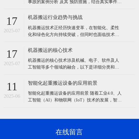
事故的案例分析 及其 预防措施，结合真实事件总
结关键教训，帮助规避类似风险： 一、典型事故
案例解析 案例1：港口龙门吊倾覆事故 事故经
机器搬运行业趋势与挑战
17
过：某港口在搬迁800吨龙门吊时，因地基未压
机器搬运技术正经历快速变革，在智能化、柔性
实，液压顶升过程中一侧地基下陷，导致设
2025-07
化和绿色化方向持续突破，但同时也面临技术、
成本、安全等多维度的挑战。以下是关键趋势与
挑战的详细分析： 一、核心趋势 智能化与AI深度
机器搬运的核心技术
17
融合 自主决策：AI算法（如深度学习、强化学
机器搬运的核心技术涉及机械、电子、软件及人
习）优化搬运路径和任务分配，例如AMR通过实
2025-07
工智能等多个领域的融合，以下是详细分类和说
时环境感知动态调整路线，效率提升
明： 1. 机器人本体技术 机械结构设计 多自由度
关节：6轴/7轴机械臂（如FANUC M-2000iA可搬
智能化起重搬运设备的应用前景
11
运超1吨重物）。 轻量化材料：碳纤维、铝合金
智能化起重搬运设备的应用前景 随着工业4.0、人
降低自重，提高负载比（如库卡LBR iiwa）。 驱
2025-06
工智能（AI）和物联网（IoT）技术的发展，智能
动
化起重搬运设备正逐步改变传统起重作业模式，
提高效率、安全性和精准度。以下是其关键应用
方向和发展前景： 1. 核心技术驱动智能化发展
（1）自动化控制技术 无人化操作：通过远程控
在线留言
制、自动路径规划（如