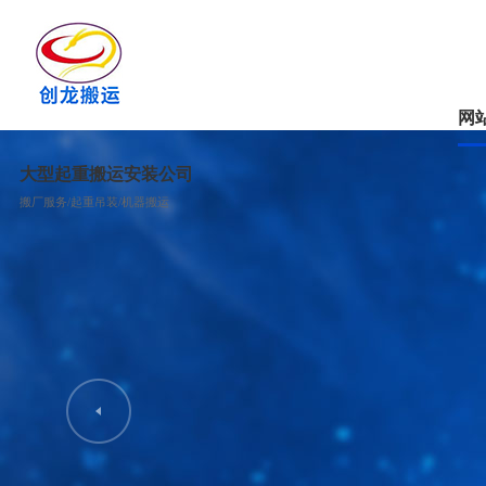
网
大型起重搬运安装公司
搬厂服务/起重吊装/机器搬运